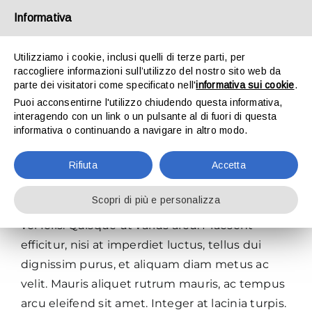
Salta
Informativa
al
contenuto
Toggle
Utilizziamo i cookie, inclusi quelli di terze parti, per
Navigat
raccogliere informazioni sull’utilizzo del nostro sito web da
parte dei visitatori come specificato nell'
informativa sui cookie
.
Puoi acconsentirne l'utilizzo chiudendo questa informativa,
HOME
interagendo con un link o un pulsante al di fuori di questa
informativa o continuando a navigare in altro modo.
Are there any recurring fees?
STUDIO DOTTORI COMMERCIALISTI
Rifiuta
Accetta
Nullam feugiat eleifend felis eu aliquam. Etiam
bibendum, ante nec efficitur lacinia, lectus
STUDIO LEGALE
Scopri di più e personalizza
eros laoreet lectus, sit amet ultricies magna mi
vel felis. Quisque ut varius arcu. Praesent
SERVIZI
efficitur, nisi at imperdiet luctus, tellus dui
dignissim purus, et aliquam diam metus ac
LAVORA CON NOI
velit. Mauris aliquet rutrum mauris, ac tempus
arcu eleifend sit amet. Integer at lacinia turpis.