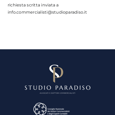
richiesta scritta inviata a
info.commercialisti@studioparadiso.it