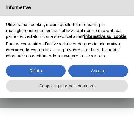
Salta
Informativa
al
contenuto
Toggle
Utilizziamo i cookie, inclusi quelli di terze parti, per
Navigat
raccogliere informazioni sull’utilizzo del nostro sito web da
parte dei visitatori come specificato nell'
informativa sui cookie
.
Puoi acconsentirne l'utilizzo chiudendo questa informativa,
HOME
interagendo con un link o un pulsante al di fuori di questa
informativa o continuando a navigare in altro modo.
STUDIO DOTTORI COMMERCIALISTI
Informativa Privacy
Rifiuta
Accetta
STUDIO LEGALE
Scopri di più e personalizza
SERVIZI
LAVORA CON NOI