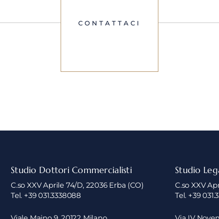
CONTATTACI
Studio Dottori Commercialisti
Studio Leg
C.so XXV Aprile 74/D, 22036 Erba (CO)
C.so XXV Apr
Tel. +39 031.3338088
Tel. +39 031.
Viale Majno 9, 20122 Milano
Via IV Novem