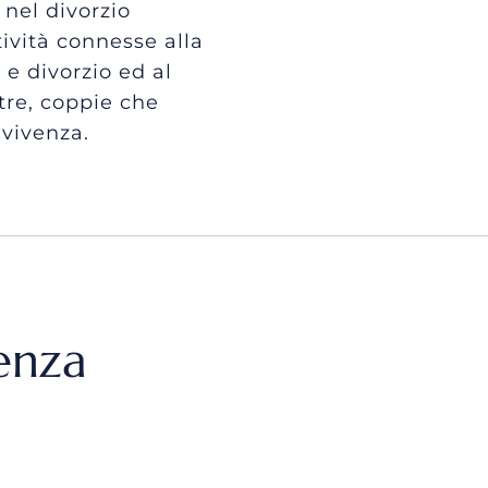
 nel divorzio
tività connesse alla
 e divorzio ed al
tre, coppie che
nvivenza.
enza