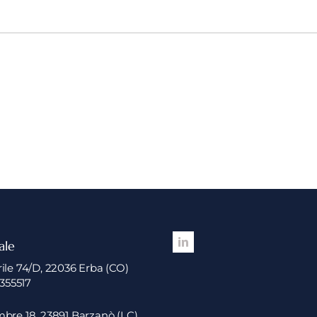
ale
ile 74/D, 22036 Erba (CO)
3355517
bre 18, 23891 Barzanò (LC)