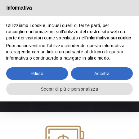
Salta
Informativa
al
contenuto
Toggle
Utilizziamo i cookie, inclusi quelli di terze parti, per
Navigat
raccogliere informazioni sull’utilizzo del nostro sito web da
parte dei visitatori come specificato nell'
informativa sui cookie
.
Puoi acconsentirne l'utilizzo chiudendo questa informativa,
HOME
interagendo con un link o un pulsante al di fuori di questa
informativa o continuando a navigare in altro modo.
STUDIO DOTTORI COMMERCIALISTI
Successioni
Rifiuta
Accetta
STUDIO LEGALE
Scopri di più e personalizza
SERVIZI
LAVORA CON NOI