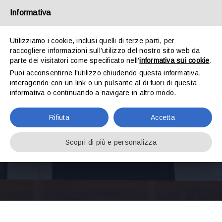
Salta
Informativa
al
contenuto
Toggle
Utilizziamo i cookie, inclusi quelli di terze parti, per
Navigat
raccogliere informazioni sull’utilizzo del nostro sito web da
parte dei visitatori come specificato nell'
informativa sui cookie
.
Puoi acconsentirne l'utilizzo chiudendo questa informativa,
HOME
interagendo con un link o un pulsante al di fuori di questa
informativa o continuando a navigare in altro modo.
STUDIO DOTTORI COMMERCIALISTI
Servizi di Diritto
Rifiuta
Accetta
Penale
STUDIO LEGALE
Scopri di più e personalizza
SERVIZI
LAVORA CON NOI